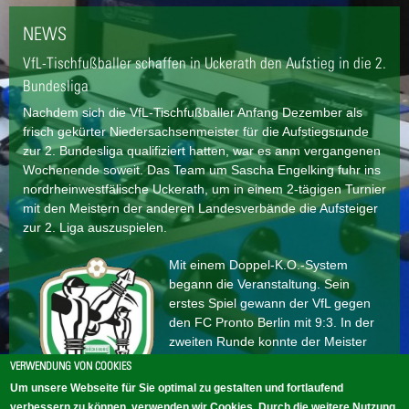
NEWS
VfL-Tischfußballer schaffen in Uckerath den Aufstieg in die 2.
Bundesliga
Nachdem sich die VfL-Tischfußballer Anfang Dezember als
frisch gekürter Niedersachsenmeister für die Aufstiegsrunde
zur 2. Bundesliga qualifiziert hatten, war es anm vergangenen
Wochenende soweit. Das Team um Sascha Engelking fuhr ins
nordrheinwestfälische Uckerath, um in einem 2-tägigen Turnier
mit den Meistern der anderen Landesverbände die Aufsteiger
zur 2. Liga auszuspielen.
Mit einem Doppel-K.O.-System
begann die Veranstaltung. Sein
erstes Spiel gewann der VfL gegen
den FC Pronto Berlin mit 9:3. In der
zweiten Runde konnte der Meister
aus Baden Würtemberg VfL
VERWENDUNG VON COOKIES
Sindelfingen mit 10:2 besiegt
Um unsere Webseite für Sie optimal zu gestalten und fortlaufend
werden...
verbessern zu können, verwenden wir Cookies. Durch die weitere Nutzung